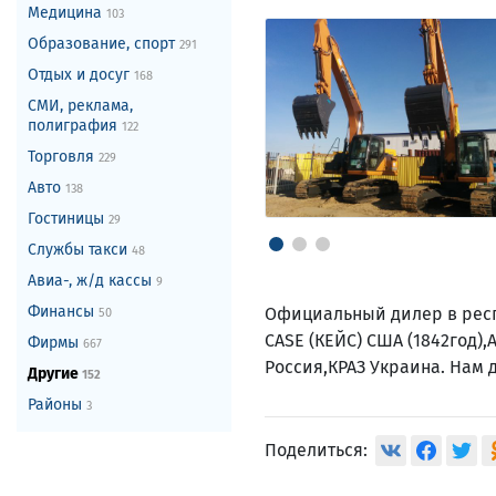
Медицина
103
Образование, спорт
291
Отдых и досуг
168
СМИ, реклама,
полиграфия
122
Торговля
229
Авто
138
Гостиницы
29
Службы такси
48
Авиа-, ж/д кассы
9
Финансы
Официальный дилер в респ
50
CASE (КЕЙС) США (1842год)
Фирмы
667
Россия,КРАЗ Украина. Нам
Другие
152
Районы
3
Поделиться: