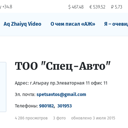
 +34.8
$ 467.48
€ 539.52
₽ 5.73
Aq Zhaiyq Video
О чем писал «АЖ»
Я – очеви
ТОО "Спец-Авто"
Адрес:
г.Атырау пр.Элеваторная 11 офис 11
Эл. почта:
spetsavtos@gmail.com
Телефоны:
980182
,
301953
4 286 просмотров
3 фото
обновлено 3 июля 2015