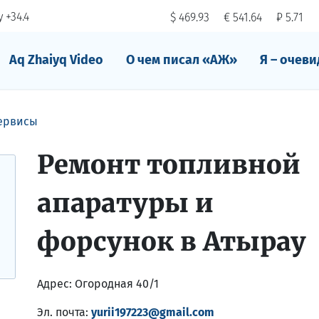
 +34.4
$ 469.93
€ 541.64
₽ 5.71
Aq Zhaiyq Video
О чем писал «АЖ»
Я – очеви
сервисы
Ремонт топливной
апаратуры и
форсунок в Атырау
Адрес:
Огородная 40/1
Эл. почта:
yurii197223@gmail.com