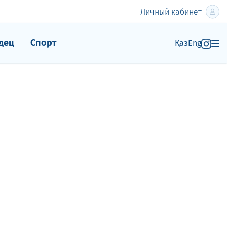
Личный кабинет
дец
Спорт
Қаз
Eng
»