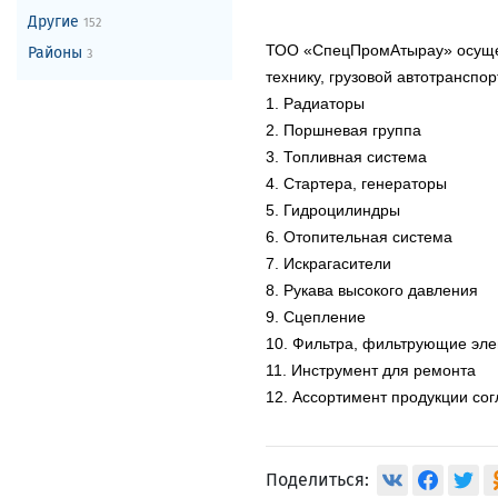
Другие
152
ТОО «СпецПромАтырау» осущес
Районы
3
технику, грузовой автотранспо
1. Радиаторы
2. Поршневая группа
3. Топливная система
4. Стартера, генераторы
5. Гидроцилиндры
6. Отопительная система
7. Искрагасители
8. Рукава высокого давления
9. Сцепление
10. Фильтра, фильтрующие эл
11. Инструмент для ремонта
12. Ассортимент продукции со
Поделиться: