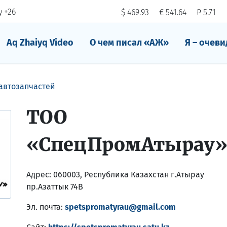
 +26
$ 469.93
€ 541.64
₽ 5.71
Aq Zhaiyq Video
О чем писал «АЖ»
Я – очеви
автозапчастей
ТОО
«СпецПромАтырау
Адрес:
060003, Республика Казахстан г.Атырау
пр.Азаттык 74В
Эл. почта:
spetspromatyrau@gmail.com