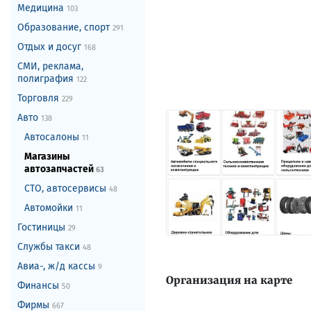
Медицина
103
Образование, спорт
291
Отдых и досуг
168
СМИ, реклама,
полиграфия
122
Торговля
229
Авто
138
Автосалоны
11
Магазины
автозапчастей
63
СТО, автосервисы
48
Автомойки
11
Гостиницы
29
Службы такси
48
Авиа-, ж/д кассы
9
Организация на карте
Финансы
50
Фирмы
667