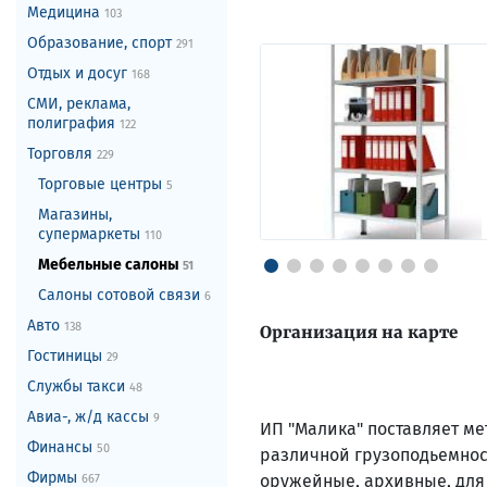
Медицина
103
Образование, спорт
291
Отдых и досуг
168
СМИ, реклама,
полиграфия
122
Торговля
229
Торговые центры
5
Магазины,
супермаркеты
110
Мебельные салоны
51
Салоны сотовой связи
6
Авто
138
Организация на карте
Гостиницы
29
Службы такси
48
Авиа-, ж/д кассы
9
ИП "Малика" поставляет м
Финансы
50
различной грузоподьемнос
Фирмы
оружейные, архивные, для 
667