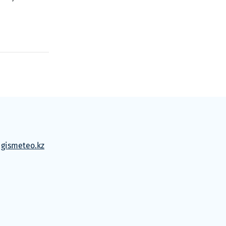
м
gismeteo.kz