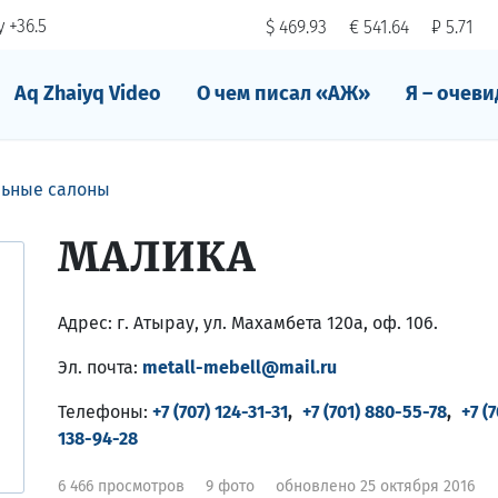
 +36.5
$ 469.93
€ 541.64
₽ 5.71
Aq Zhaiyq Video
О чем писал «АЖ»
Я – очеви
ьные салоны
МАЛИКА
Адрес:
г. Атырау, ул. Махамбета 120а, оф. 106.
Эл. почта:
metall-mebell@mail.ru
Телефоны:
+7 (707) 124-31-31
,
+7 (701) 880-55-78
,
+7 (7
138-94-28
6 466 просмотров
9 фото
обновлено 25 октября 2016