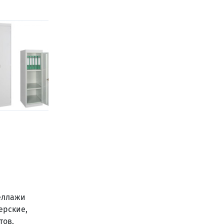
теллажи
ерские,
тов,