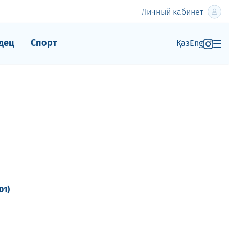
Личный кабинет
дец
Спорт
Қаз
Eng
01)