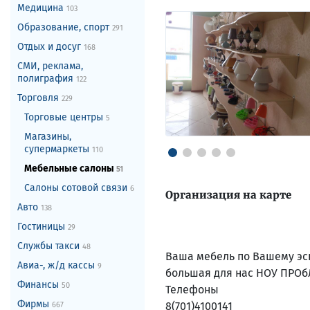
Медицина
103
Образование, спорт
291
Отдых и досуг
168
СМИ, реклама,
полиграфия
122
Торговля
229
Торговые центры
5
Магазины,
супермаркеты
110
Мебельные салоны
51
Салоны сотовой связи
6
Организация на карте
Авто
138
Гостиницы
29
Службы такси
48
Ваша мебель по Вашему эс
Авиа-, ж/д кассы
9
большая для нас НОУ ПРОбЛ
Финансы
50
Телефоны
Фирмы
8(701)4100141
667