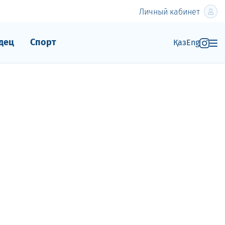
Личный кабинет
дец
Спорт
Қаз
Eng
с