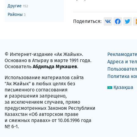
Другие
152
Районы
3
Поделиться:
© Интернет-издание «Ак Жайык».
Рекламодат
Основано в Атырау в марте 1991 года.
Адреса и те
Основатель
Абдильда Мукашев
.
Пользовател
Политика к
Использование материалов сайта
"Ак Жайык" в любых целях без
Қазақша
письменного согласования
и разрешения запрещено,
за исключением случаев, прямо
предусмотренных Законом Республики
Казахстан «Об авторском праве
и смежных правах» от 10.06.1996 года
№ 6-1.