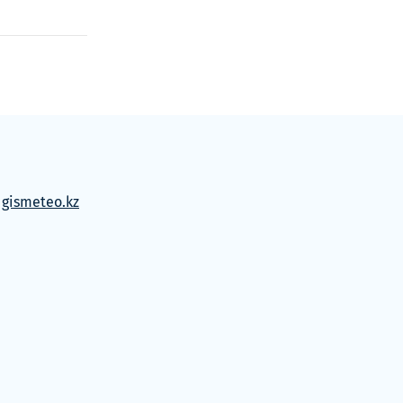
м
gismeteo.kz