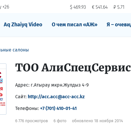
 +26
$ 469.93
€ 541.64
₽ 5.71
Aq Zhaiyq Video
О чем писал «АЖ»
Я – очеви
ьные салоны
ТОО АлиСпецСерви
Адрес:
г.Атырау мкрн.Жулдыз 4-9
Сайт:
http://acc.acc@acc-acc.kz
Телефоны:
+7 (701) 410-01-41
6 776 просмотров
6 фото
обновлено 18 ноября 2014