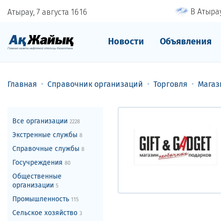
В Атырау
Атырау, 7 августа
16
:
16
Новости
Объявления
Главная
Справочник организаций
Торговля
Магаз
Все организации
2228
Экстренные службы
8
Справочные службы
8
Госучреждения
80
Общественные
организации
5
Промышленность
115
Сельское хозяйство
3