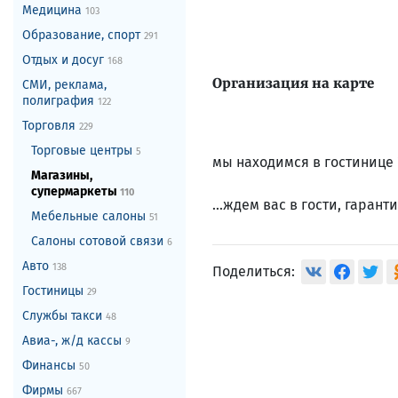
Медицина
103
Образование, спорт
291
Отдых и досуг
168
Организация на карте
СМИ, реклама,
полиграфия
122
Торговля
229
Торговые центры
5
мы находимся в гостинице 
Магазины,
супермаркеты
110
...ждем вас в гости, гаран
Мебельные салоны
51
Салоны сотовой связи
6
Авто
138
Поделиться:
Гостиницы
29
Службы такси
48
Авиа-, ж/д кассы
9
Финансы
50
Фирмы
667