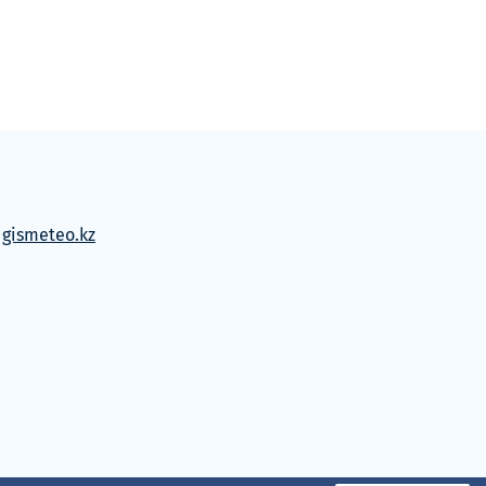
м
gismeteo.kz