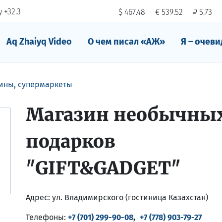
 +32.3
$ 467.48
€ 539.52
₽ 5.73
Aq Zhaiyq Video
О чем писал «АЖ»
Я – очеви
ины, супермаркеты
Магазин необычны
подарков
"GIFT&GADGET"
Адрес:
ул. Владимирского (гостиница Казахстан)
Телефоны:
+7 (701) 299-90-08
,
+7 (778) 903-79-27