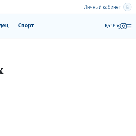
Личный кабинет
дец
Спорт
Қаз
Eng
х