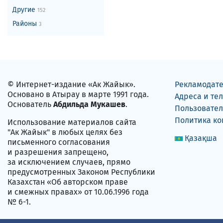
Другие
152
Районы
3
© Интернет-издание «Ак Жайык».
Рекламодат
Основано в Атырау в марте 1991 года.
Адреса и те
Основатель
Абдильда Мукашев
.
Пользовател
Политика к
Использование материалов сайта
"Ак Жайык" в любых целях без
Қазақша
письменного согласования
и разрешения запрещено,
за исключением случаев, прямо
предусмотренных Законом Республики
Казахстан «Об авторском праве
и смежных правах» от 10.06.1996 года
№ 6-1.