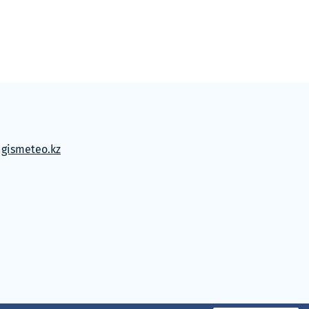
м
gismeteo.kz