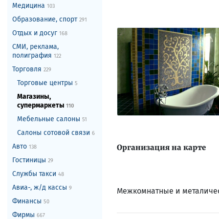
Медицина
103
Образование, спорт
291
Отдых и досуг
168
СМИ, реклама,
полиграфия
122
Торговля
229
Торговые центры
5
Магазины,
супермаркеты
110
Мебельные салоны
51
Салоны сотовой связи
6
Авто
Организация на карте
138
Гостиницы
29
Службы такси
48
Авиа-, ж/д кассы
9
Межкомнатные и металичес
Финансы
50
Фирмы
667