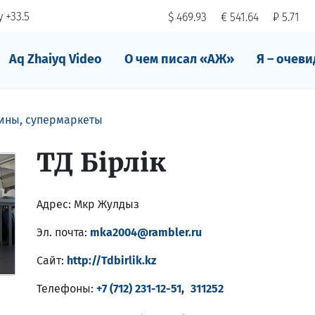
 +33.5
$ 469.93
€ 541.64
₽ 5.71
Aq Zhaiyq Video
О чем писал «АЖ»
Я – очеви
ины, супермаркеты
ТД Бiрлiк
Адрес:
Мкр Жулдыз
Эл. почта:
mka2004@rambler.ru
Сайт:
http://Tdbirlik.kz
Телефоны:
+7 (712) 231-12-51
,
311252