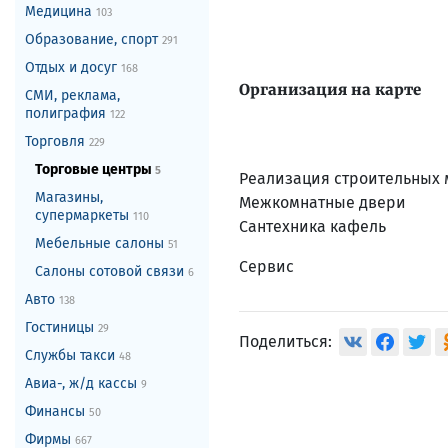
Медицина
103
Образование, спорт
291
Отдых и досуг
168
Организация на карте
СМИ, реклама,
полиграфия
122
Торговля
229
Торговые центры
5
Реализация строительных
Магазины,
Межкомнатные двери
супермаркеты
110
Сантехника кафель
Мебельные салоны
51
Сервис
Салоны сотовой связи
6
Авто
138
Гостиницы
29
Поделиться:
Службы такси
48
Авиа-, ж/д кассы
9
Финансы
50
Фирмы
667