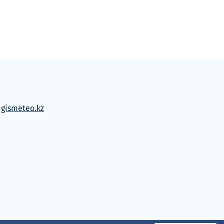
м
gismeteo.kz