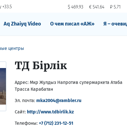
 +33.5
$ 469.93
€ 541.64
₽ 5.71
Aq Zhaiyq Video
О чем писал «АЖ»
Я – очеви
вые центры
ТД Бiрлiк
Адрес:
Мкр Жулдыз Напротив супермаркета Атаба
Трасса Карабатан
Эл. почта:
mka2004@rambler.ru
Сайт:
http://www.tdbirlik.kz
Телефоны:
+7 (712) 231-12-51