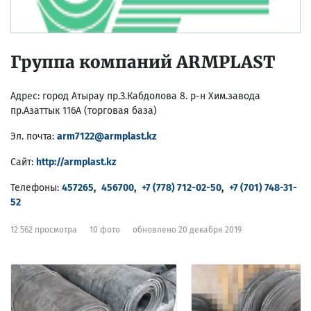
Группа компаний ARMPLAST
Адрес:
город Атырау пр.З.Кабдолова 8. р-н Хим.завода
пр.Азаттык 116А (торговая база)
Эл. почта:
arm7122@armplast.kz
Сайт:
http://armplast.kz
Телефоны:
457265
,
456700
,
+7 (778) 712-02-50
,
+7 (701) 748-31-
52
12 562 просмотра
10 фото
обновлено 20 декабря 2019