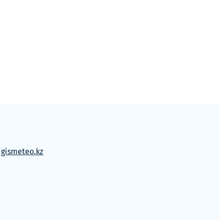
м
gismeteo.kz