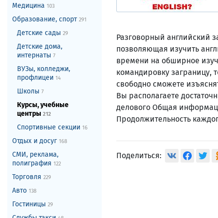
Медицина
103
Образование, спорт
291
Детские сады
29
Разговорный английский за
Детские дома,
позволяющая изучить англи
интернаты
7
времени на обширное изуч
ВУЗы, колледжи,
командировку заграницу, т
профлицеи
14
свободно сможете изъясня
Школы
7
Вы располагаете достаточн
Курсы, учебные
делового Общая информаци
центры
212
Продолжительность каждого
Спортивные секции
16
Отдых и досуг
168
СМИ, реклама,
Поделиться:
полиграфия
122
Торговля
229
Авто
138
Гостиницы
29
Службы такси