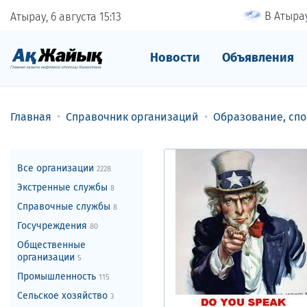
В Атырау
Атырау, 6 августа
15
:
13
Новости
Объявления
Главная
Справочник организаций
Образование, спо
Все организации
2228
Экстренные службы
8
Справочные службы
8
Госучреждения
80
Общественные
организации
5
Промышленность
115
Сельское хозяйство
3