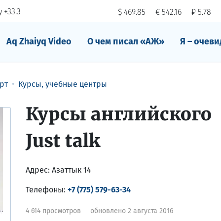
 +33.3
$ 469.85
€ 542.16
₽ 5.78
Aq Zhaiyq Video
О чем писал «АЖ»
Я – очеви
рт
Курсы, учебные центры
Курсы английского
Just talk
Адрес:
Азаттык 14
Телефоны:
+7 (775) 579-63-34
4 614 просмотров
обновлено 2 августа 2016