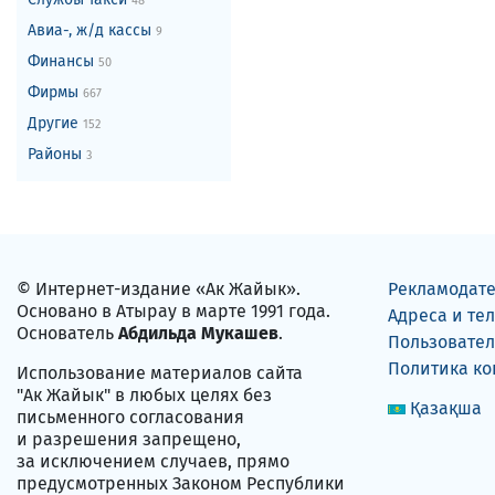
48
Авиа-, ж/д кассы
9
Финансы
50
Фирмы
667
Другие
152
Районы
3
© Интернет-издание «Ак Жайык».
Рекламодат
Основано в Атырау в марте 1991 года.
Адреса и те
Основатель
Абдильда Мукашев
.
Пользовател
Политика к
Использование материалов сайта
"Ак Жайык" в любых целях без
Қазақша
письменного согласования
и разрешения запрещено,
за исключением случаев, прямо
предусмотренных Законом Республики