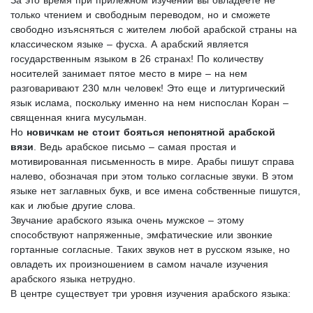
только чтением и свободным переводом, но и сможете
свободно изъясняться с жителем любой арабской страны на
классическом языке – фусха. А арабский является
государственным языком в 26 странах! По количеству
носителей занимает пятое место в мире – на нем
разговаривают 230 млн человек! Это еще и литургический
язык ислама, поскольку именно на нем ниспослан Коран –
священная книга мусульман.
Но
новичкам не стоит бояться непонятной арабской
вязи
. Ведь арабское письмо – самая простая и
мотивированная письменность в мире. Арабы пишут справа
налево, обозначая при этом только согласные звуки. В этом
языке нет заглавных букв, и все имена собственные пишутся,
как и любые другие слова.
Звучание арабского языка очень мужское – этому
способствуют напряженные, эмфатические или звонкие
гортанные согласные. Таких звуков нет в русском языке, но
овладеть их произношением в самом начале изучения
арабского языка нетрудно.
В центре существует три уровня изучения арабского языка: