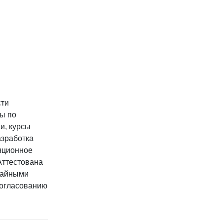
сти
сы по
и, курсы
азработка
нционное
Аттестована
чайными
согласованию