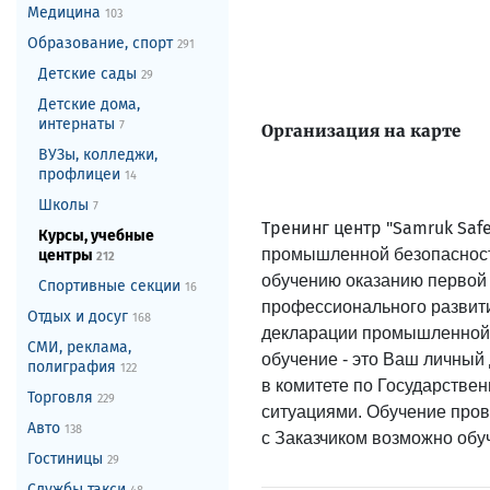
Медицина
103
Образование, спорт
291
Детские сады
29
Детские дома,
интернаты
7
Организация на карте
ВУЗы, колледжи,
профлицеи
14
Школы
7
Тренинг центр "Samruk Safe
Курсы, учебные
промышленной безопасности
центры
212
обучению оказанию первой 
Спортивные секции
16
профессионального развит
Отдых и досуг
168
декларации промышленной 
СМИ, реклама,
обучение - это Ваш личный
полиграфия
122
в комитете по Государств
Торговля
229
ситуациями. Обучение прово
Авто
138
с Заказчиком возможно обуч
Гостиницы
29
Службы такси