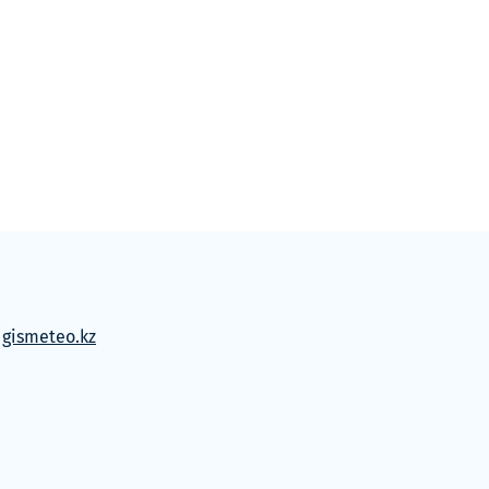
м
gismeteo.kz