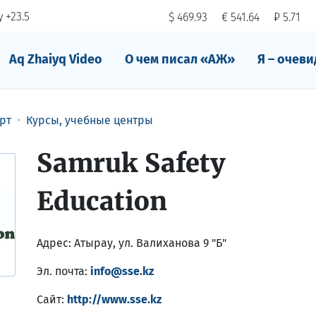
 +23.5
$ 469.93
€ 541.64
₽ 5.71
Aq Zhaiyq Video
О чем писал «АЖ»
Я – очеви
рт
Курсы, учебные центры
Samruk Safety
Education
Адрес:
Атырау, ул. Валиханова 9 "Б"
Эл. почта:
info@sse.kz
Сайт:
http://www.sse.kz