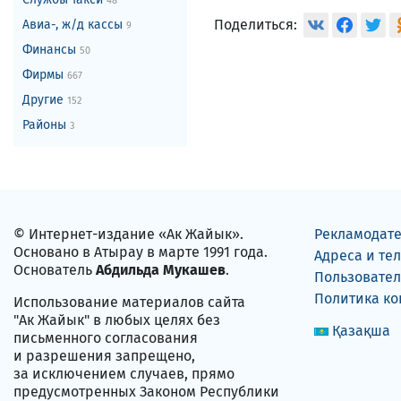
48
Поделиться:
Авиа-, ж/д кассы
9
Финансы
50
Фирмы
667
Другие
152
Районы
3
© Интернет-издание «Ак Жайык».
Рекламодат
Основано в Атырау в марте 1991 года.
Адреса и те
Основатель
Абдильда Мукашев
.
Пользовател
Политика к
Использование материалов сайта
"Ак Жайык" в любых целях без
Қазақша
письменного согласования
и разрешения запрещено,
за исключением случаев, прямо
предусмотренных Законом Республики