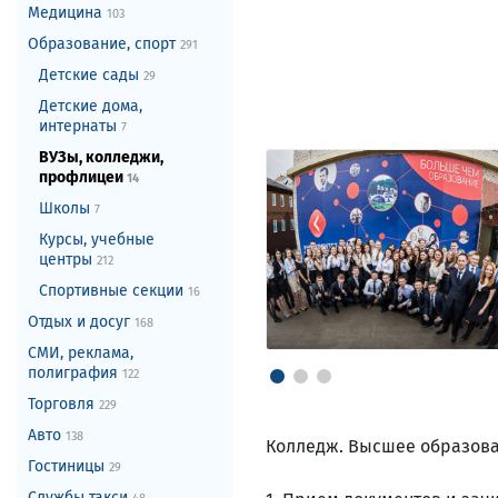
Медицина
103
Образование, спорт
291
Детские сады
29
Детские дома,
интернаты
7
ВУЗы, колледжи,
профлицеи
14
Школы
7
Курсы, учебные
центры
212
Спортивные секции
16
Отдых и досуг
168
СМИ, реклама,
полиграфия
122
Торговля
229
Авто
138
Колледж. Высшее образова
Гостиницы
29
Службы такси