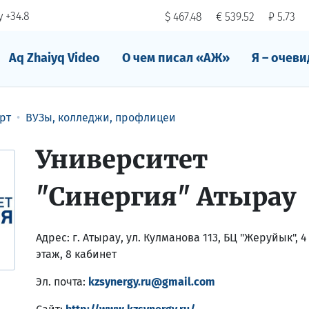
 +34.8
$ 467.48
€ 539.52
₽ 5.73
Aq Zhaiyq Video
О чем писал «АЖ»
Я – очеви
рт
ВУЗы, колледжи, профлицеи
Университет
"Синергия" Атырау
Адрес:
г. Атырау, ул. Кулманова 113, БЦ "Жеруйык", 4
этаж, 8 кабинет
Эл. почта:
kzsynergy.ru@gmail.com