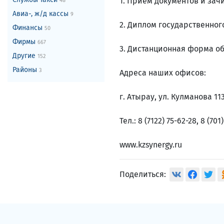
1. Прием документов и зач
48
Авиа-, ж/д кассы
9
2. Диплом государственног
Финансы
50
Фирмы
667
3. Дистанционная форма о
Другие
152
Районы
3
Адреса наших офисов:
г. Атырау, ул. Кулманова 11
Тел.: 8 (7122) 75-62-28, 8 (701
www.kzsynergy.ru
Поделиться: