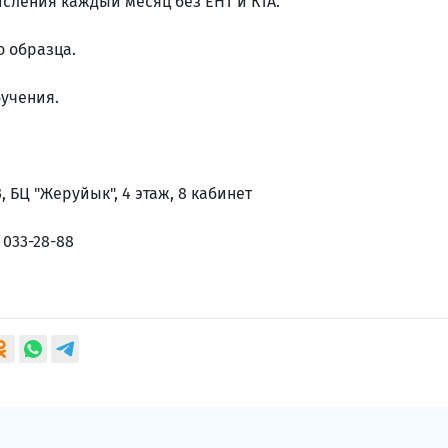
исления каждый месяц без ЕНТ и КТА.
о образца.
бучения.
3, БЦ "Жеруйык", 4 этаж, 8 кабинет
) 033-28-88