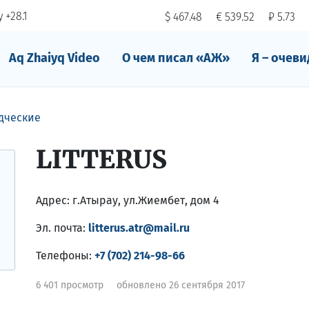
 +28.1
$ 467.48
€ 539.52
₽ 5.73
Aq Zhaiyq Video
О чем писал «АЖ»
Я – очеви
дческие
LITTERUS
Адрес:
г.Атырау, ул.Жиембет, дом 4
Эл. почта:
litterus.atr@mail.ru
Телефоны:
+7 (702) 214-98-66
6 401 просмотр
обновлено 26 сентября 2017