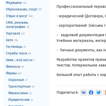
Медицина
103
Профессиональный перево
Образование, спорт
291
- юридической (Договора, С
Отдых и досуг
168
СМИ, реклама,
- корпоративной (письма г
полиграфия
122
Торговля
229
- кадровой документации (
Авто
Учебные материалы, матер
138
Гостиницы
29
- Личные документы, как па
Службы такси
48
Разработка проектов прика
Авиа-, ж/д кассы
9
текстов. Нотариальное за
Финансы
50
Фирмы
667
Большой опыт работы с ко
Охранные
47
Транспортные
60
Поделиться:
Финансовые
32
Юридические
47