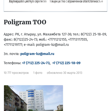
Poligram ТОО
Адрес:
РК, г. Атырау, ул. Махамбета 127-36; тел.: 8(7122) 25-18-09,
факс: 8(7122)25-24-73; моб.: +77711212155, +77713117555,
+77711219777; e-mail: poligram-kz@mail.ru
Эл. почта:
poligram-kz@mail.ru
Телефоны:
+7 (712) 225-24-73
,
+7 (712) 225-18-09
10 777 просмотров
1 фото
обновлено 30 марта 2013