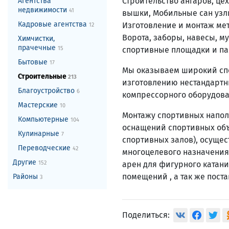
Строительство ангаров, це
Агентства
недвижимости
41
вышки, Мобильные сан узл
Кадровые агентства
Изготовление и монтаж мет
12
Ворота, заборы, навесы, му
Химчистки,
прачечные
спортивные площадки и па
15
Бытовые
17
Мы оказываем широкий спе
Строительные
213
изготовлению нестандартн
Благоустройство
6
компрессорного оборудова
Мастерские
10
Монтажу спортивных напол
Компьютерные
104
оснащений спортивных объ
Кулинарные
7
спортивных залов), осуще
Переводческие
42
многоцелевого назначения 
Другие
арен для фигурного катани
152
помещений , а так же пост
Районы
3
Поделиться: