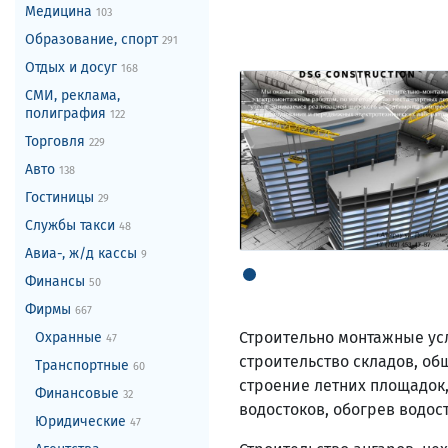
Медицина
103
Образование, спорт
291
Отдых и досуг
168
СМИ, реклама,
полиграфия
122
Торговля
229
Авто
138
Гостиницы
29
Службы такси
48
Авиа-, ж/д кассы
9
Финансы
50
Фирмы
667
Строительно монтажные усл
Охранные
47
строительство складов, об
Транспортные
60
строение летних площадок,
Финансовые
32
водостоков, обогрев водос
Юридические
47