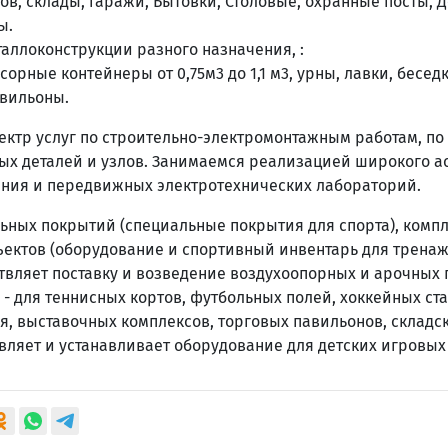
хов, склады, гаражи, Бытовки, Столовые, охранные посты,
ы.
аллоконструкции разного назначения, :
сорные контейнеры от 0,75м3 до 1,1 м3, урны, лавки, бесед
вильоны.
ктр услуг по строительно-электромонтажным работам, по
ых деталей и узлов. Занимаемся реализацией широкого а
ния и передвижных электротехнических лабораторий.
ьных покрытий (специальные покрытия для спорта), комп
ектов (оборудование и спортивный инвентарь для трена
ствляет поставку и возведение воздухоопорных и арочных
- для теннисных кортов, футбольных полей, хоккейных ст
я, выставочных комплексов, торговых павильонов, складс
авляет и устанавливает оборудование для детских игровых