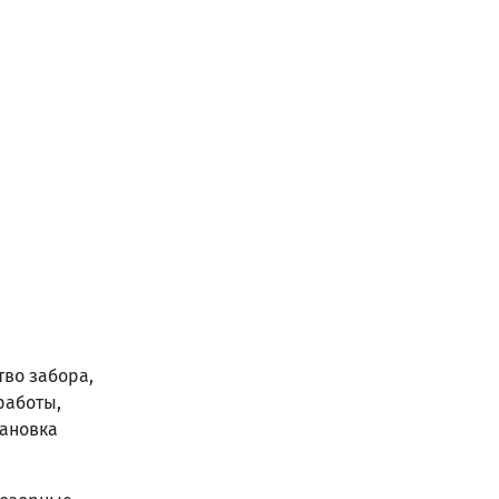
тво забора,
работы,
тановка