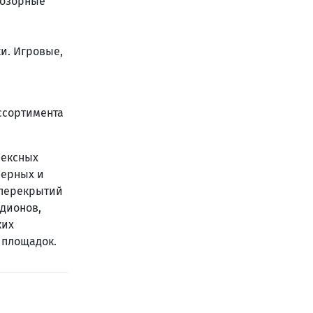
 Дозорные
ки. Игровые,
ссортимента
лексных
жерных и
 перекрытий
адионов,
ких
 площадок.