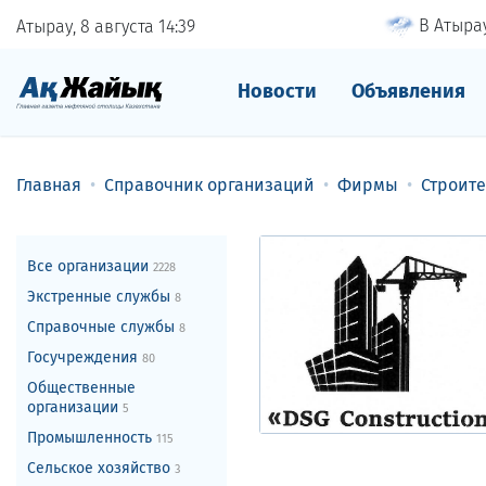
В Атырау
Атырау, 8 августа
14
39
Новости
Объявления
Главная
Справочник организаций
Фирмы
Строит
Все организации
2228
Экстренные службы
8
Справочные службы
8
Госучреждения
80
Общественные
организации
5
Промышленность
115
Сельское хозяйство
3