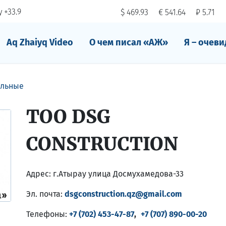
 +33.9
$ 469.93
€ 541.64
₽ 5.71
Aq Zhaiyq Video
О чем писал «АЖ»
Я – очеви
ельные
ТОО DSG
CONSTRUCTION
Адрес:
г.Атырау улица Досмухамедова-33
Эл. почта:
dsgconstruction.qz@gmail.com
Телефоны:
+7 (702) 453-47-87
,
+7 (707) 890-00-20