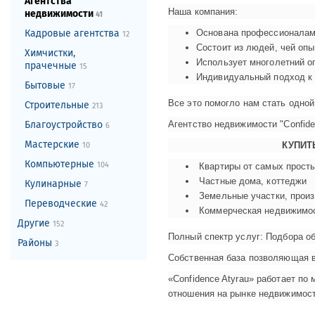
Агентства
Наша компания:
недвижимости
41
Основана профессионалам
Кадровые агентства
12
Состоит из людей, чей оп
Химчистки,
Использует многолетний о
прачечные
15
Индивидуальный подход к 
Бытовые
17
Все это помогло нам стать одно
Строительные
213
Агентство недвижимости "Confide
Благоустройство
6
Мастерские
КУПИТ
10
Компьютерные
104
Квартиры от самых прост
Частные дома, коттеджи
Кулинарные
7
Земельные участки, прои
Переводческие
42
Коммерческая недвижимо
Другие
152
Полный спектр услуг: Подбора о
Районы
3
Собственная база позволяющая в
«Confidence Atyrau» работает п
отношения на рынке недвижимост