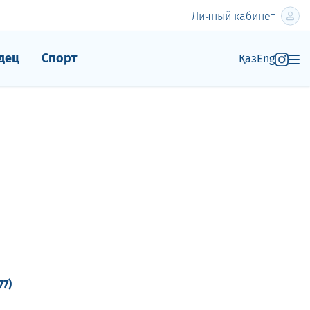
Личный кабинет
дец
Спорт
Қаз
Eng
77)