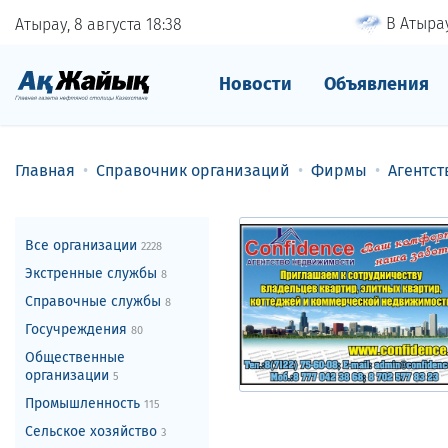
В Атырау
Атырау, 8 августа
18
:
38
Новости
Объявления
Главная
Справочник организаций
Фирмы
Агентс
Все организации
2228
Экстренные службы
8
Справочные службы
8
Госучреждения
80
Общественные
организации
5
Промышленность
115
Сельское хозяйство
3