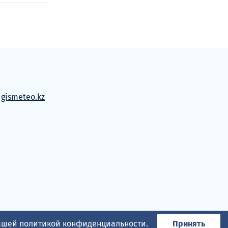
м
gismeteo.kz
нашей
политикой конфиденциальности
.
Принять