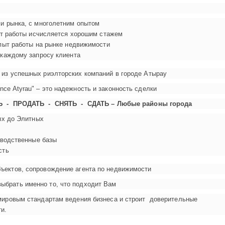
и рынка, с многолетним опытом
ыт работы исчисляется хорошим стажем
пыт работы на рынке недвижимости
каждому запросу клиента
й из успешных риэлторских компаний в городе Атырау
nce Atyrau" – это надежность и законность сделки
Ь - ПРОДАТЬ - СНЯТЬ - СДАТЬ – Любые районы города
ых до Элитных
зводственные базы
сть
бъектов, сопровождение агента по недвижимости
ыбрать именно то, что подходит Вам
о мировым стандартам ведения бизнеса и строит доверительные
и.