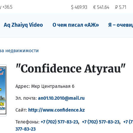
 +36.5
$ 469.93
€ 541.64
₽ 5.71
Aq Zhaiyq Video
О чем писал «АЖ»
Я – очеви
тва недвижимости
"Confidence Atyrau"
Адрес:
Мкр Центральная 6
Эл. почта:
an01.10.2010@mail.ru
Сайт:
http://www.confidence.kz
Телефоны:
+7 (702) 577-83-23
,
+7 (702) 577-83-23
,
+7 (7
377-83-23