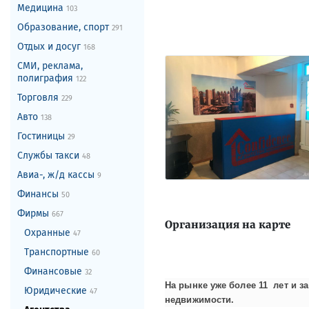
Медицина
103
Образование, спорт
291
Отдых и досуг
168
СМИ, реклама,
полиграфия
122
Торговля
229
Авто
138
Гостиницы
29
Службы такси
48
Авиа-, ж/д кассы
9
Финансы
50
Фирмы
667
Организация на карте
Охранные
47
Транспортные
60
Финансовые
32
На рынке уже более 11 лет и 
Юридические
47
недвижимости.