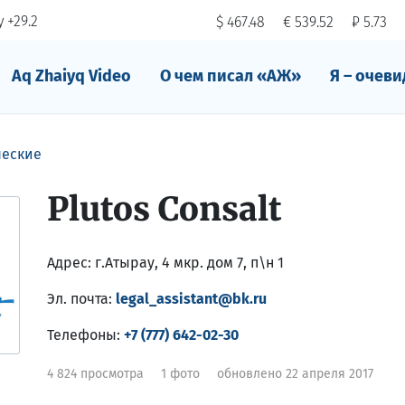
 +29.2
$ 467.48
€ 539.52
₽ 5.73
Aq Zhaiyq Video
О чем писал «АЖ»
Я – очеви
еские
Plutos Consalt
Адрес:
г.Атырау, 4 мкр. дом 7, п\н 1
Эл. почта:
legal_assistant@bk.ru
Телефоны:
+7 (777) 642-02-30
4 824 просмотра
1 фото
обновлено 22 апреля 2017