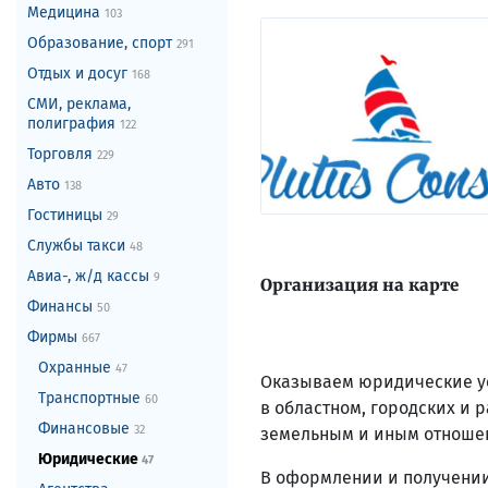
Медицина
103
Образование, спорт
291
Отдых и досуг
168
СМИ, реклама,
полиграфия
122
Торговля
229
Авто
138
Гостиницы
29
Службы такси
48
Авиа-, ж/д кассы
9
Организация на карте
Финансы
50
Фирмы
667
Охранные
47
Оказываем юридические у
Транспортные
60
в областном, городских и р
Финансовые
32
земельным и иным отноше
Юридические
47
В оформлении и получении