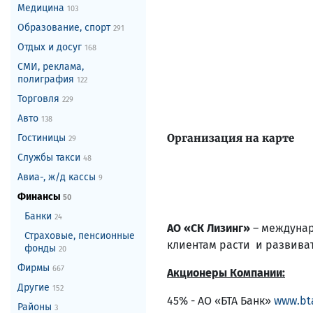
Медицина
103
Образование, спорт
291
Отдых и досуг
168
СМИ, реклама,
полиграфия
122
Торговля
229
Авто
138
Организация на карте
Гостиницы
29
Службы такси
48
Авиа-, ж/д кассы
9
Финансы
50
Банки
24
АО «СК Лизинг»
– междунар
Страховые, пенсионные
клиентам расти и развиват
фонды
20
Фирмы
667
Акционеры Компании:
Другие
152
45% - АО «БТА Банк»
www.bt
Районы
3