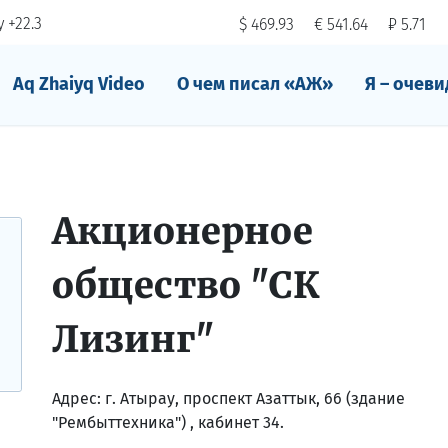
 +22.3
$ 469.93
€ 541.64
₽ 5.71
Aq Zhaiyq Video
О чем писал «АЖ»
Я – очеви
Акционерное
общество "СК
Лизинг"
Адрес:
г. Атырау, проспект Азаттык, 66 (здание
"Рембыттехника") , кабинет 34.