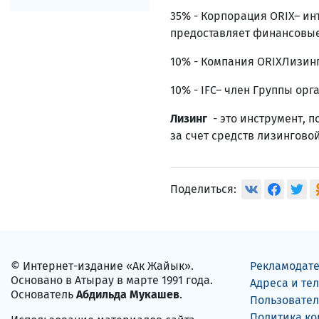
35% - Корпорация ORIX– ин
предоставляет финансовые
10% - Компания ORIXЛизинг
10% - IFC– член Группы ор
Лизинг
- это инструмент,
за счет средств лизингов
Поделиться:
© Интернет-издание «Ак Жайык».
Рекламодат
Основано в Атырау в марте 1991 года.
Адреса и те
Основатель
Абдильда Мукашев
.
Пользовател
Политика к