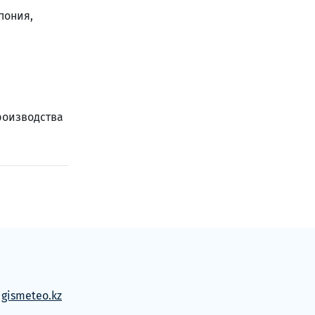
пония,
роизводства
м
gismeteo.kz