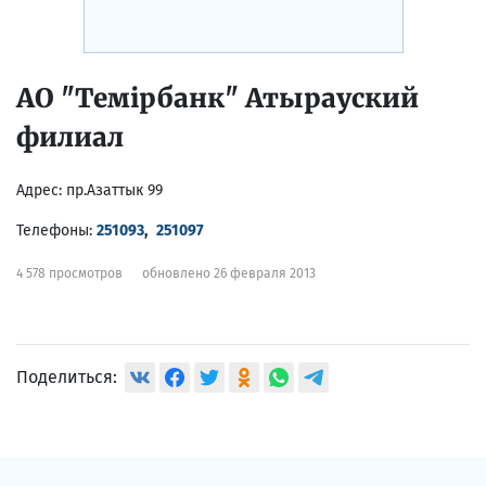
АО "Темiрбанк" Атырауcкий
филиал
Адрес:
пр.Азаттык 99
Телефоны:
251093
,
251097
4 578 просмотров
обновлено 26 февраля 2013
Поделиться: