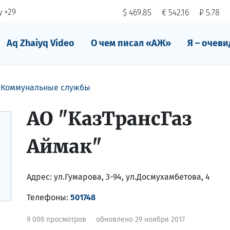
 +29
$ 469.85
€ 542.16
₽ 5.78
Aq Zhaiyq Video
О чем писал «АЖ»
Я – очеви
Коммунальные службы
АО "КазТрансГаз
Аймак"
Адрес:
ул.Гумарова, 3-94, ул.Досмухамбетова, 4
Телефоны:
501748
9 006 просмотров
обновлено 29 ноября 2017