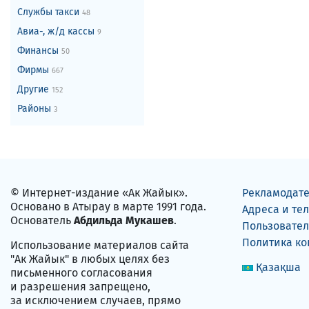
Службы такси
48
Авиа-, ж/д кассы
9
Финансы
50
Фирмы
667
Другие
152
Районы
3
© Интернет-издание «Ак Жайык».
Рекламодат
Основано в Атырау в марте 1991 года.
Адреса и те
Основатель
Абдильда Мукашев
.
Пользовател
Политика к
Использование материалов сайта
"Ак Жайык" в любых целях без
Қазақша
письменного согласования
и разрешения запрещено,
за исключением случаев, прямо