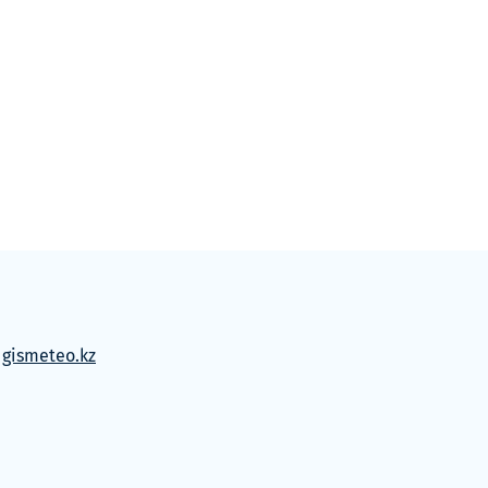
м
gismeteo.kz