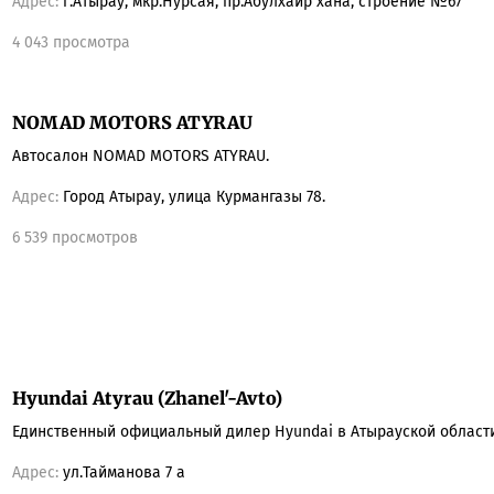
Адрес:
г.Атырау, мкр.Нурсая, пр.Абулхаир хана, строение №67
4 043 просмотра
NOMAD MOTORS ATYRAU
Автосалон NOMAD MOTORS ATYRAU.
Адрес:
Город Атырау, улица Курмангазы 78.
6 539 просмотров
Hyundai Atyrau (Zhanel'-Avto)
Единственный официальный дилер Hyundai в Атырауской области 
Адрес:
ул.Тайманова 7 а