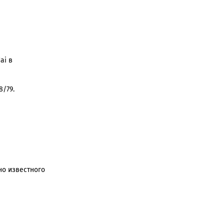
ai в
8/79.
о известного