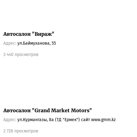
Автосалон "Вираж"
Адрес:
ул.Баймуханова, 55
3 440 просмотров
Автосалон "Grand Market Motors"
Адрес:
ул.Курмангазы, 8а (ТД "Ермек") сайт www.gmm.kz
2 728 просмотров