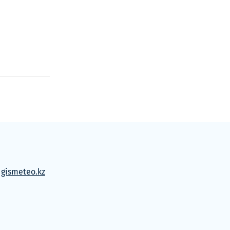
м
gismeteo.kz