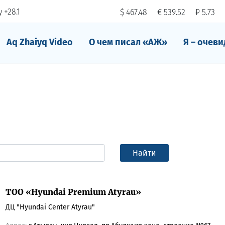
 +28.1
$ 467.48
€ 539.52
₽ 5.73
Aq Zhaiyq Video
О чем писал «АЖ»
Я – очеви
Найти
ТОО «Hyundai Premium Atyrau»
ДЦ "Hyundai Center Atyrau"