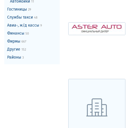
Автомойки
11
Гостиницы
29
Службы такси
48
Авиа-, ж/д кассы
9
Финансы
50
Фирмы
667
Другие
152
Районы
3