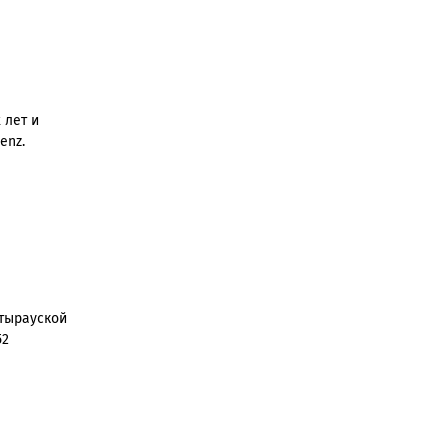
 лет и
enz.
Атырауской
52