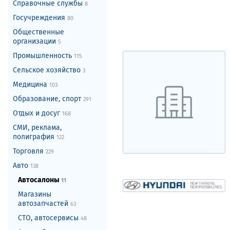
Справочные службы
8
Госучреждения
80
Общественные
организации
5
Промышленность
115
Сельское хозяйство
3
Медицина
103
Образование, спорт
291
Отдых и досуг
168
СМИ, реклама,
полиграфия
122
Торговля
229
Авто
138
Автосалоны
11
Магазины
автозапчастей
63
СТО, автосервисы
48