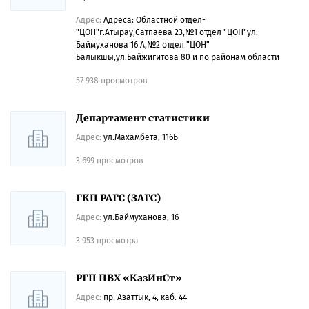
Адрес:
Адреса: Областной отдел-
"ЦОН"г.Атырау,Сатпаева 23,№1 отдел "ЦОН"ул.
Баймуханова 16 А,№2 отдел "ЦОН"
Балыкшы,ул.Байжигитова 80 и по районам области
57 938 просмотров
Департамент статистики
Адрес:
ул.Махамбета, 116Б
3 699 просмотров
ГКП РАГС (ЗАГС)
Адрес:
ул.Баймуханова, 16
3 953 просмотра
РГП ПВХ «КазИнСт»
Адрес:
пр. Азаттык, 4, каб. 44