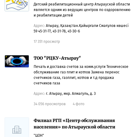
Детский реабилитационный центр Атырауской области
является одним из ведущих центров по оздоровлению
и реабилитации детей
Адрес:
Атырау, Қазақстан.Қайырғали Смағұлов көшесі
59 45-31-77, 45-31-78, 45-30-6
17 351 просмотр
ТОО "РЦКУ-Атырау"
Печать и доставка счетов за комм.услуги Техническое
обслуживание газ плит и котлов Замена перенос
счетчиков газа, газплит, котлов и т.д продажа
счетчиков газа
Адрес:
г. Атырау, мкр. Алмагуль, д. 3
34 056 просмотров
4 фото
Филиал РГП «Центр обслуживания
населения» по Атырауской области
"ЦОН"