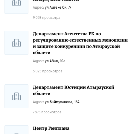
Адрес:
ул.Айтеке би, 77
9 093 просмотра
Департамент Агентства РК по
регулированию естественных монополии
и защите конкуренции по Атырауской
области
Адрес:
ул.Абая, 10а
5 025 просмотров
Департамент Юстиции Атырауской
области
Адрес:
ул.Баймуханова, 16А
7 975 просмотров
Центр Генплана