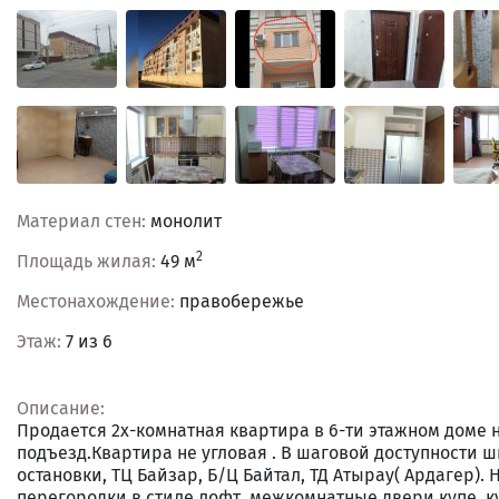
Материал стен:
монолит
2
Площадь жилая:
49 м
Местонахождение:
правобережье
Этаж:
7 из 6
Описание:
Продается 2х-комнатная квартира в 6-ти этажном доме 
подъезд.Квартира не угловая . В шаговой доступности 
остановки, ТЦ Байзар, Б/Ц Байтал, ТД Атырау( Ардагер
перегородки в стиле лофт, межкомнатные двери купе, ку