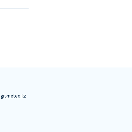
м
gismeteo.kz