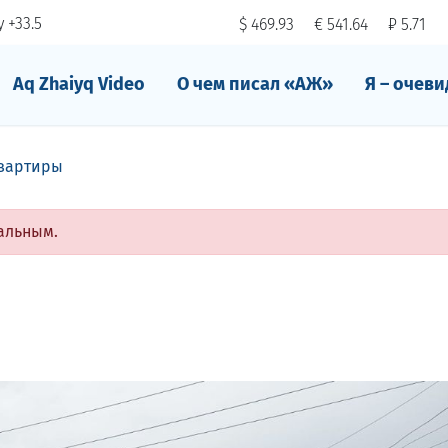
 +33.5
$ 469.93
€ 541.64
₽ 5.71
Aq Zhaiyq Video
О чем писал «АЖ»
Я – очеви
вартиры
альным.