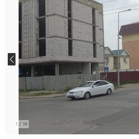
1
/
19