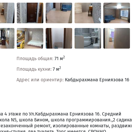
2
Площадь общая:
71 м
2
Площадь кухни:
7 м
Адрес или ориентир:
Кабдырахмана Ерниязова 16
на 4 этаже по Ул.Кабдырахмана Ерниязова 16. Средний
школа N5, школа Бином, школа программирования.,2 садика
). Незаконченный ремонт, изолированные комнаты, раздви
хня-студия ,два туалета. Торг имеется. СРОЧНО.