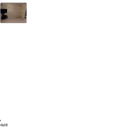
,
жные