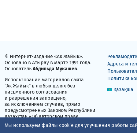
© Интернет-издание «Ак Жайык».
Рекламодат
Основано в Атырау в марте 1991 года.
Адреса и те
Основатель
Абдильда Мукашев
.
Пользовател
Политика к
Использование материалов сайта
"Ак Жайык" в любых целях без
Қазақша
письменного согласования
и разрешения запрещено,
за исключением случаев, прямо
предусмотренных Законом Республики
Казахстан «Об авторском праве
и смежных правах» от 10.06.1996 года
Мы используем файлы cookie для улучшения работы сай
№ 6-1.