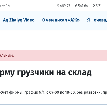
 +34.4
$ 469.93
€ 541.64
₽ 5.71
Aq Zhaiyq Video
О чем писал «АЖ»
Я – очеви
альным.
рму грузчики на склад
счет фирмы, график 6/1, с 09-00 по 18-00, без развозки, п