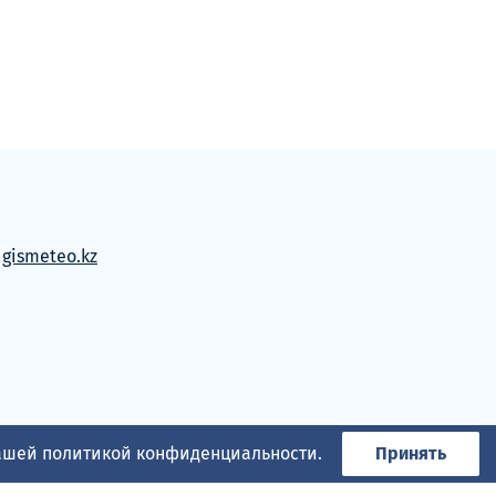
м
gismeteo.kz
нашей
политикой конфиденциальности
.
Принять