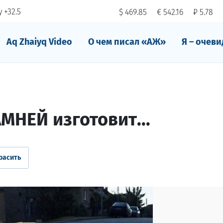
 +32.5
$ 469.85
€ 542.16
₽ 5.78
Aq Zhaiyq Video
О чем писал «АЖ»
Я – очеви
МНЕЙ изготовит...
расить